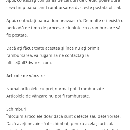
Apoi, contactați compania de carduri de credit, poate dura
ceva timp până când rambursarea dvs. este postată oficial.
Apoi, contactați banca dumneavoastră. De multe ori există o
perioadă de timp de procesare înainte ca o rambursare să
fie postată.
Dacă ați făcut toate acestea și încă nu ați primit
rambursarea, vă rugăm să ne contactați la
office@all3dworks.com.
Articole de vânzare
Numai articolele cu preț normal pot fi rambursate.
Articolele de vânzare nu pot fi rambursate.
Schimburi
Înlocuim articolele doar dacă sunt defecte sau deteriorate.
Dacă aveți nevoie să îl schimbați pentru același articol,