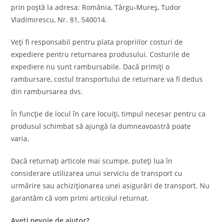
prin poștă la adresa: România, Târgu-Mureș, Tudor
Vladimirescu, Nr. 81, 540014.
Veți fi responsabil pentru plata propriilor costuri de
expediere pentru returnarea produsului. Costurile de
expediere nu sunt rambursabile. Dacă primiți o
rambursare, costul transportului de returnare va fi dedus
din rambursarea dvs.
În funcție de locul în care locuiți, timpul necesar pentru ca
produsul schimbat să ajungă la dumneavoastră poate
varia.
Dacă returnați articole mai scumpe, puteți lua în
considerare utilizarea unui serviciu de transport cu
urmărire sau achiziționarea unei asigurări de transport. Nu
garantăm că vom primi articolul returnat.
Aveți nevoie de ajutor?