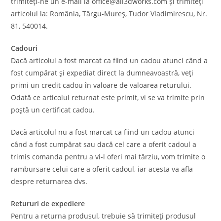
trimiteți-ne un e-mail la office@all3dworks.com și trimiteți
articolul la: România, Târgu-Mureș, Tudor Vladimirescu, Nr.
81, 540014.
Cadouri
Dacă articolul a fost marcat ca fiind un cadou atunci când a
fost cumpărat și expediat direct la dumneavoastră, veți
primi un credit cadou în valoare de valoarea returului.
Odată ce articolul returnat este primit, vi se va trimite prin
poștă un certificat cadou.
Dacă articolul nu a fost marcat ca fiind un cadou atunci
când a fost cumpărat sau dacă cel care a oferit cadoul a
trimis comanda pentru a vi-l oferi mai târziu, vom trimite o
rambursare celui care a oferit cadoul, iar acesta va afla
despre returnarea dvs.
Retururi de expediere
Pentru a returna produsul, trebuie să trimiteți produsul