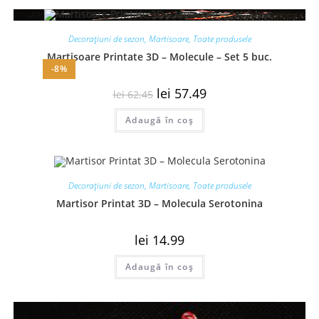
Decorațiuni de sezon
,
Martisoare
,
Toate produsele
Martisoare Printate 3D – Molecule – Set 5 buc.
-8%
lei
57.49
lei
62.45
Adaugă în coș
Decorațiuni de sezon
,
Martisoare
,
Toate produsele
Martisor Printat 3D – Molecula Serotonina
lei
14.99
Adaugă în coș