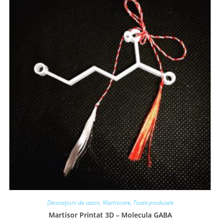
Decorațiuni de sezon
,
Martisoare
,
Toate produsele
Martisor Printat 3D – Molecula GABA