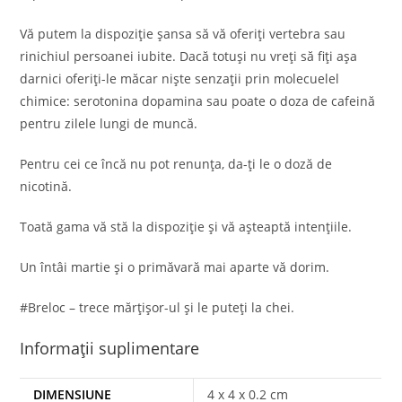
Vă putem la dispoziție șansa să vă oferiți vertebra sau
rinichiul persoanei iubite. Dacă totuși nu vreți să fiți așa
darnici oferiți-le măcar niște senzații prin molecuelel
chimice: serotonina dopamina sau poate o doza de cafeină
pentru zilele lungi de muncă.
Pentru cei ce încă nu pot renunța, da-ți le o doză de
nicotină.
Toată gama vă stă la dispoziție și vă așteaptă intențiile.
Un întâi martie și o primăvară mai aparte vă dorim.
#Breloc – trece mărțișor-ul și le puteți la chei.
Informații suplimentare
DIMENSIUNE
4 x 4 x 0.2 cm