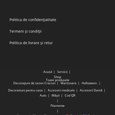
Politica de confidențialitate
Termeni și condiții
Politica de livrare și retur
Acasă
Servicii
Shop
Toate produsele
Decorațiuni de sezon
Craciun
Martisoare
Halloween
Decoratiuni pentru casa
Accesorii medicale
Accesorii Damă
Auto
Măști
Cod QR
Filamente