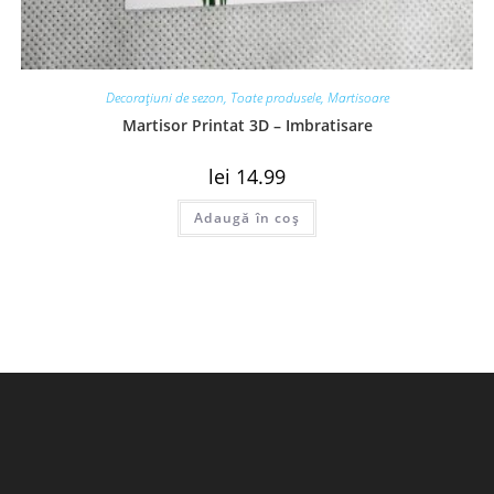
Decorațiuni de sezon
,
Toate produsele
,
Martisoare
Martisor Printat 3D – Imbratisare
lei
14.99
Adaugă în coș