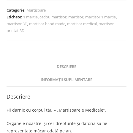
Categorie:
Martisoare
Etichete:
1 martie
,
cadou martisor
,
martisor
,
martisor 1 martie
,
martisor 3D
,
martisor hand made
,
martisor medical
,
martisor
printat 3D
DESCRIERE
INFORMAȚII SUPLIMENTARE
Descriere
Fii darnic cu corpul tău – „Martisoarele Medicale”.
Organele noastre își cer drepturile și datoria să fie
reprezentate măcar odată pe an.