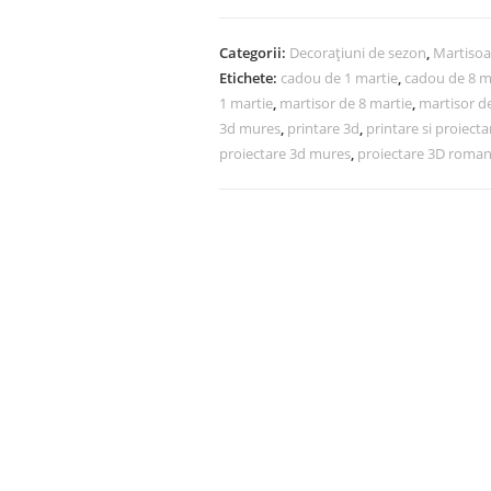
Categorii:
Decorațiuni de sezon
,
Martisoa
Etichete:
cadou de 1 martie
,
cadou de 8 m
1 martie
,
martisor de 8 martie
,
martisor d
3d mures
,
printare 3d
,
printare si proiecta
proiectare 3d mures
,
proiectare 3D roman