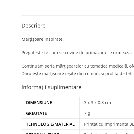
Descriere
Mărțișoare inspirate.
Pregateste-te cum se cuvine de primavara ce urmeaza.
Continuăm seria mărțișoarelor cu tematică medicală, of
Dăruiește mărțișoare ieșite din comun, si profita de teh
Informații suplimentare
DIMENSIUNE
3 x 3 x 0.3 cm
GREUTATE
7 g
TEHNOLOGIE/MATERIAL
Printat cu imprimanta 3D d