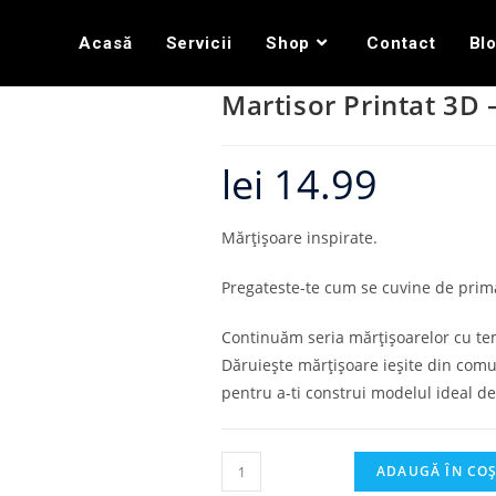
Acasă
Servicii
Shop
Contact
Bl
Martisor Printat 3D 
lei
14.99
Mărțișoare inspirate.
Pregateste-te cum se cuvine de pri
Continuăm seria mărțișoarelor cu tem
Dăruiește mărțișoare ieșite din comu
pentru a-ti construi modelul ideal de
ADAUGĂ ÎN CO