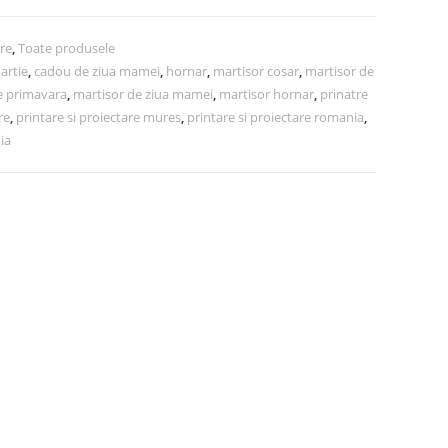
re
,
Toate produsele
artie
,
cadou de ziua mamei
,
hornar
,
martisor cosar
,
martisor de
e primavara
,
martisor de ziua mamei
,
martisor hornar
,
prinatre
re
,
printare si proiectare mures
,
printare si proiectare romania
,
ia