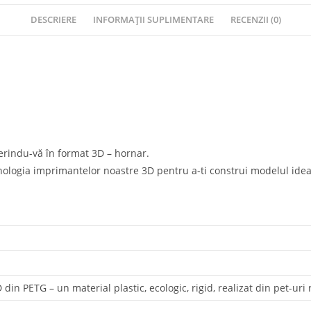
DESCRIERE
INFORMAȚII SUPLIMENTARE
RECENZII (0)
erindu-vă în format 3D – hornar.
nologia imprimantelor noastre 3D pentru a-ti construi modelul ideal
in PETG – un material plastic, ecologic, rigid, realizat din pet-uri r