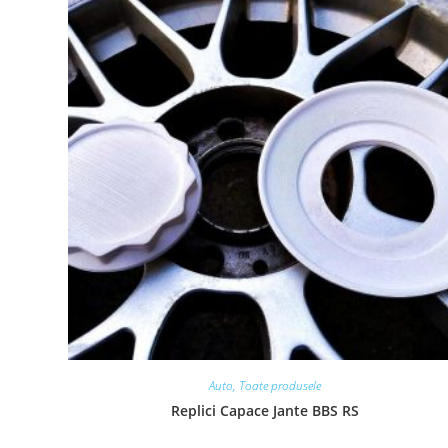
Auto
,
Toate produsele
Replici Capace Jante BBS RS