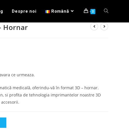
og
Despre noi
Română
0
– Hornar
mavara ce urmeaza.
atică medicală, oferindu-vă în format 3D – hornar.
n, si profita de tehnologia imprimantelor noastre 3D
 accesorii.
Ș