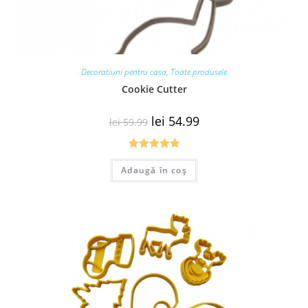
Decoratiuni pentru casa
,
Toate produsele
Cookie Cutter
lei
54.99
lei
59.99
Evaluat la
Adaugă în coș
5.00
din 5