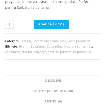
pregatite de tine vor avea si o forma speciala. Perfecta
pentru Sarbatorile de Iarna.
ADAUGĂ ÎN COȘ
Categorii:
Craciun
,
Decoratiuni pentru casa
,
Toate produsele
Etichete:
3d print
,
3d printed
,
3d printing
,
brad
,
christmas tree
,
christmass
,
craciun
,
holydays
,
print 3d
,
printare 3d
,
printat 3d
DESCRIERE
INFORMAȚII SUPLIMENTARE
RECENZII (0)