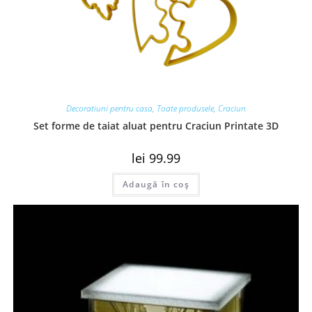
Decoratiuni pentru casa
,
Toate produsele
,
Craciun
Set forme de taiat aluat pentru Craciun Printate 3D
lei
99.99
Adaugă în coș