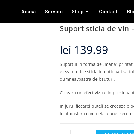
Acasă
Servicii
Shop
Contact
Bl
Suport sticla de vin 
lei
139.99
Suportul in forma de „mana” printat 
elegant orice sticla intentionati sa fo
dumneavoastra de bauturi.
Creeaza un efect vizual impresionant s
In jurul fiecarei buteli se creeaza o p
le atmosfera completa a unei seri reu