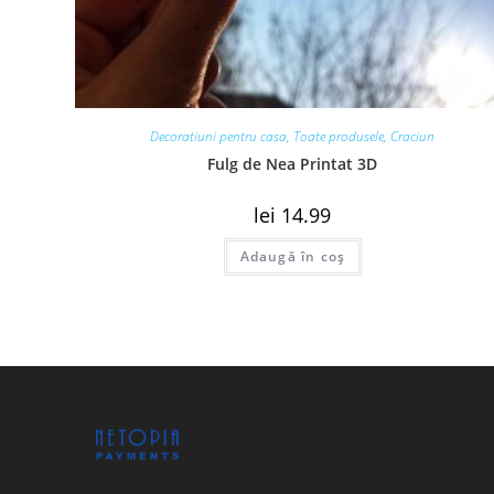
Decoratiuni pentru casa
,
Toate produsele
,
Craciun
Fulg de Nea Printat 3D
lei
14.99
Adaugă în coș