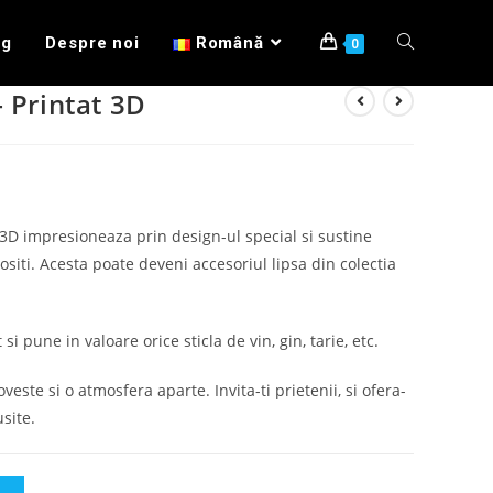
og
Despre noi
Română
0
– Printat 3D
3D impresioneaza prin design-ul special si sustine
lositi. Acesta poate deveni accesoriul lipsa din colectia
i pune in valoare orice sticla de vin, gin, tarie, etc.
oveste si o atmosfera aparte. Invita-ti prietenii, si ofera-
site.