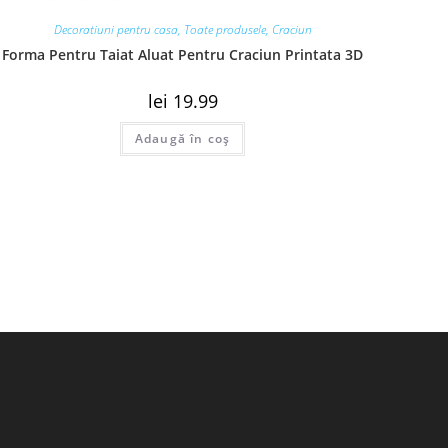
Decoratiuni pentru casa
,
Toate produsele
,
Craciun
Forma Pentru Taiat Aluat Pentru Craciun Printata 3D
lei
19.99
Adaugă în coș