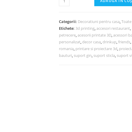
ADAUGĂ ÎN CO
Categorii:
Decoratiuni pentru casa
,
Toate
Etichete:
3d printing
,
accesori restaurant
,
petrecere
,
acesorii printate 3D
,
acessori b
personalizat
,
decor casa
,
drinkup
,
friends
,
romania
,
printare si proiectare 3d
,
proiect
bauturi
,
suport gin
,
suport sticla
,
suport v