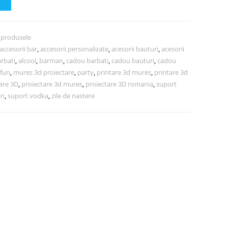
Ș
 produsele
accesorii bar
,
accesorii personalizate
,
acesorii bauturi
,
acesorii
arbati
,
alcool
,
barman
,
cadou barbati
,
cadou bauturi
,
cadou
fun
,
mures 3d proiectare
,
party
,
printare 3d mures
,
printare 3d
are 3D
,
proiectare 3d mures
,
proiectare 3D romania
,
suport
in
,
suport vodka
,
zile de nastere