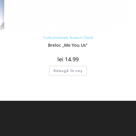
Toate produsele
,
Accesorii Damă
Breloc „Me You Us”
lei
14.99
Adaugă în coș